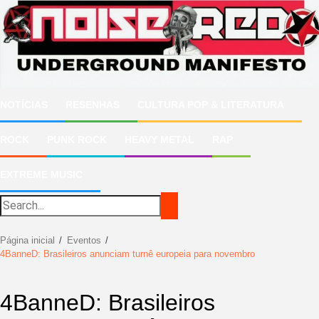
Ir
para
o
conteúdo
NOTÍCIAS
RESENHAS
CULTURA POP & LITERATURA
ROCK
PUNK ROCK
HEAVY METAL
RAP
EXTREME MUSIC
Página inicial
Eventos
4BanneD: Brasileiros anunciam turnê europeia para novembro
4BanneD: Brasileiros