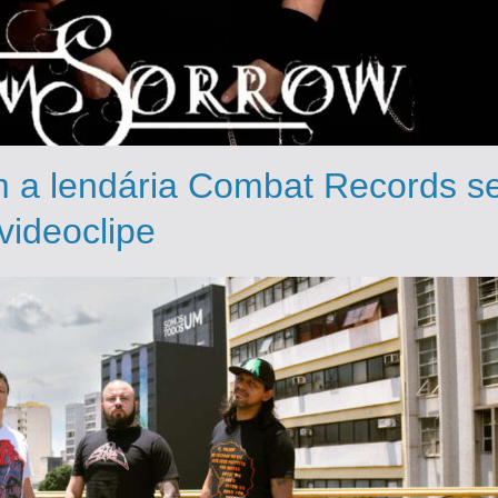
m a lendária Combat Records s
videoclipe