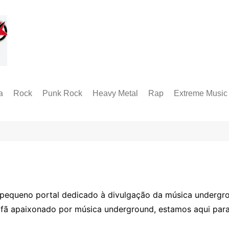
a
Rock
Punk Rock
Heavy Metal
Rap
Extreme Music
Rock Alternativo
Hardcore
Folk Metal
Black Metal
Hard Rock
Groove Metal
RABM
Industrial Metal
Death Metal
Alternative Metal
Doom Metal
Metal Progressivo
Grindcore
pequeno portal dedicado à divulgação da música undergro
Metalcore
Technical Death
m fã apaixonado por música underground, estamos aqui par
Thrash Metal