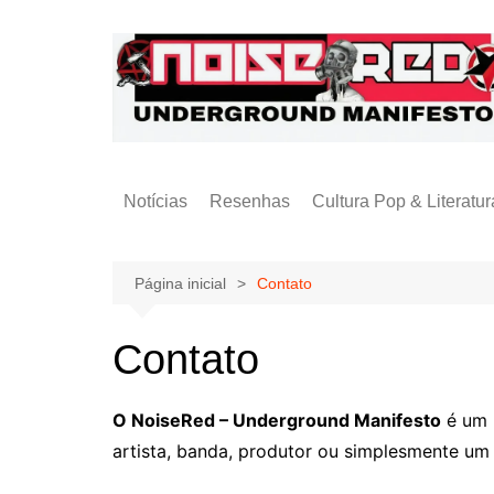
Ir
para
o
conteúdo
Notícias
Resenhas
Cultura Pop & Literatur
Publicações
Página inicial
Contato
Contato
O NoiseRed – Underground Manifesto
é um 
artista, banda, produtor ou simplesmente u