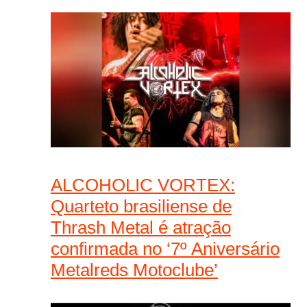
ALCOHOLIC VORTEX:
Quarteto brasiliense de
Thrash Metal é atração
confirmada no ‘7º Aniversário
Metalreds Motoclube’