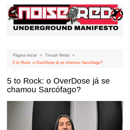
Ir
para
o
conteúdo
Página inicial
Thrash Metal
5 to Rock: o OverDose já se chamou Sarcófago?
5 to Rock: o OverDose já se
chamou Sarcófago?