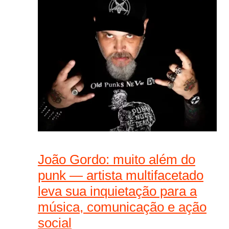
João Gordo: muito além do
punk — artista multifacetado
leva sua inquietação para a
música, comunicação e ação
social