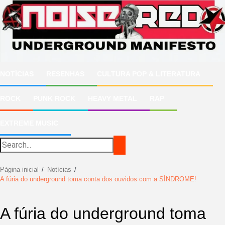
Ir
para
o
conteúdo
NOTÍCIAS
RESENHAS
CULTURA POP & LITERATURA
ROCK
PUNK ROCK
HEAVY METAL
RAP
EXTREME MUSIC
Página inicial
Notícias
A fúria do underground toma conta dos ouvidos com a SÍNDROME!
A fúria do underground toma