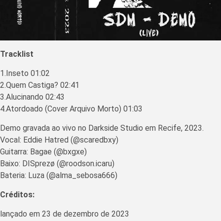
Tracklist
1.Inseto 01:02
2.Quem Castiga? 02:41
3.Alucinando 02:43
4.Atordoado (Cover Arquivo Morto) 01:03
Demo gravada ao vivo no Darkside Studio em Recife, 2023.
Vocal: Eddie Hatred (@scaredbxy)
Guitarra: Bagae (@bxgxe)
Baixo: DISprezø (@roodson.icaru)
Bateria: Luza (@alma_sebosa666)
Créditos:
lançado em 23 de dezembro de 2023