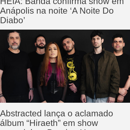
HÉIA: Banda confirma show em
Anápolis na noite ‘A Noite Do
Diabo’
Abstracted lança o aclamado
álbum “Hiraeth” em show