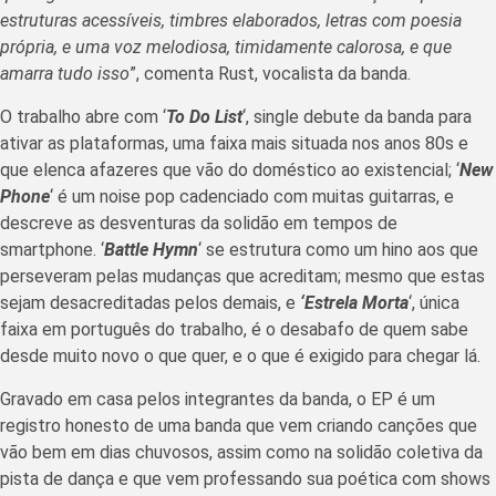
estruturas acessíveis, timbres elaborados, letras com poesia
própria, e uma voz melodiosa, timidamente calorosa, e que
amarra tudo isso
”, comenta Rust, vocalista da banda.
O trabalho abre com ‘
To Do List
‘, single debute da banda para
ativar as plataformas, uma faixa mais situada nos anos 80s e
que elenca afazeres que vão do doméstico ao existencial; ‘
New
Phone
‘ é um noise pop cadenciado com muitas guitarras, e
descreve as desventuras da solidão em tempos de
smartphone. ‘
Battle Hymn
‘ se estrutura como um hino aos que
perseveram pelas mudanças que acreditam; mesmo que estas
sejam desacreditadas pelos demais, e
‘Estrela Morta
‘, única
faixa em português do trabalho, é o desabafo de quem sabe
desde muito novo o que quer, e o que é exigido para chegar lá.
Gravado em casa pelos integrantes da banda, o EP é um
registro honesto de uma banda que vem criando canções que
vão bem em dias chuvosos, assim como na solidão coletiva da
pista de dança e que vem professando sua poética com shows