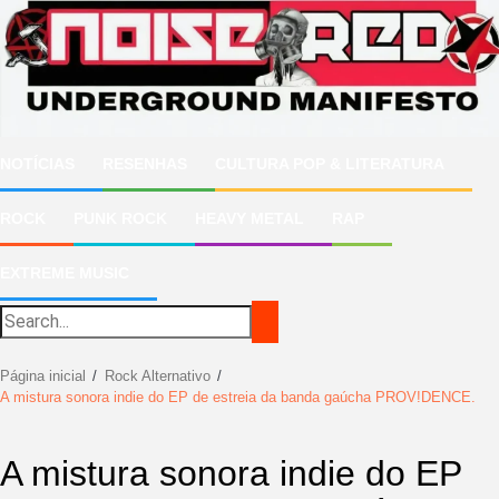
Ir
para
o
conteúdo
NOTÍCIAS
RESENHAS
CULTURA POP & LITERATURA
ROCK
PUNK ROCK
HEAVY METAL
RAP
EXTREME MUSIC
Página inicial
Rock Alternativo
A mistura sonora indie do EP de estreia da banda gaúcha PROV!DENCE.
A mistura sonora indie do EP