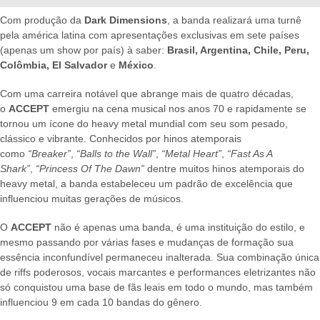
Com produção da
Dark Dimensions
, a banda realizará uma turnê
pela américa latina com apresentações exclusivas em sete países
(apenas um show por país) à saber:
Brasil, Argentina, Chile, Peru,
Colômbia, El Salvador
e
México
.
Com uma carreira notável que abrange mais de quatro décadas,
o
ACCEPT
emergiu na cena musical nos anos 70 e rapidamente se
tornou um ícone do heavy metal mundial com seu som pesado,
clássico e vibrante. Conhecidos por hinos atemporais
como
“Breaker”
,
“Balls to the Wall”
,
“Metal Heart”
,
“Fast As A
Shark”
,
“Princess Of The Dawn”
dentre muitos hinos atemporais do
heavy metal, a banda estabeleceu um padrão de excelência que
influenciou muitas gerações de músicos.
O
ACCEPT
não é apenas uma banda, é uma instituição do estilo, e
mesmo passando por várias fases e mudanças de formação sua
essência inconfundível permaneceu inalterada. Sua combinação única
de riffs poderosos, vocais marcantes e performances eletrizantes não
só conquistou uma base de fãs leais em todo o mundo, mas também
influenciou 9 em cada 10 bandas do gênero.