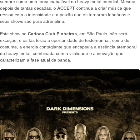
sempre como uma força inabalável no heavy metal mundial. Mesmo
depois de tantas décadas, o
ACCEPT
continua a criar música que
ressoa com a intensidade e a paixão que os tornaram lendários e
seus shows são pura adrenalina.
Este show no
Carioca Club Pinheiros
, em São Paulo, não será
exceção, e os fãs terão a oportunidade de testemunhar, como de
costume, a energia contagiante que encapsula a essência atemporal
do heavy metal, combinada com a vitalidade e a inovação que
caracterizam a fase atual da banda.