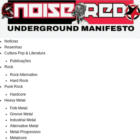
Ir
para
o
conteúdo
Notícias
Resenhas
Cultura Pop & Literatura
Publicações
Rock
Rock Alternativo
Hard Rock
Punk Rock
Hardcore
Heavy Metal
Folk Metal
Groove Metal
Industrial Metal
Alternative Metal
Metal Progressivo
Metalcore