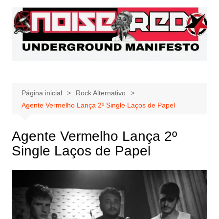
Ir
para
o
conteúdo
Página inicial
Rock Alternativo
Agente Vermelho Lança 2º Single Laços de Papel
Agente Vermelho Lança 2º
Single Laços de Papel