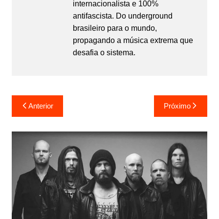
internacionalista e 100%
antifascista. Do underground
brasileiro para o mundo,
propagando a música extrema que
desafia o sistema.
Navegação
Anterior
Próximo
de
Post