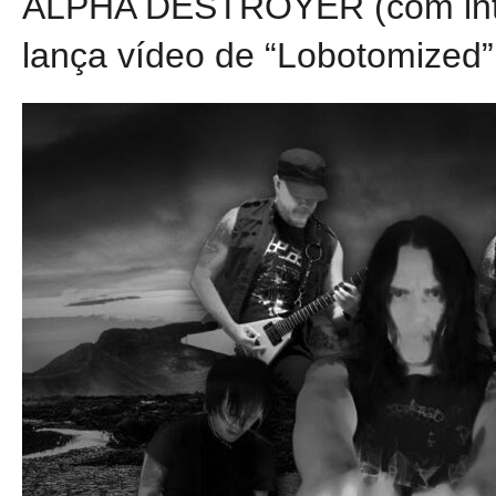
ALPHA DESTROYER (com in
lança vídeo de “Lobotomized”