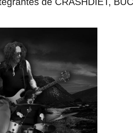
tegrantes de CRASHDÏET, B