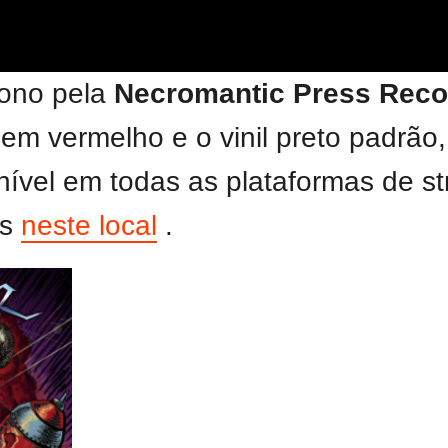
tono pela
Necromantic Press Reco
a em vermelho e o vinil preto padr
nível em todas as plataformas de s
is
neste local
.