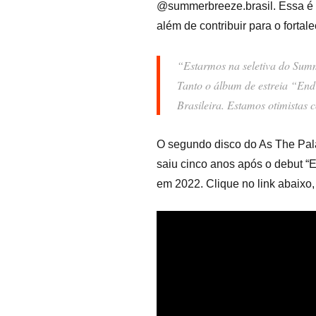
@summerbreeze.brasil. Essa é 
além de contribuir para o forta
“Estarmos na seletiva do Summe
Tanto o álbum de estreia “En
Brasileira. Estamos otimistas
O segundo disco do As The Pala
saiu cinco anos após o debut “E
em 2022. Clique no link abaixo, 