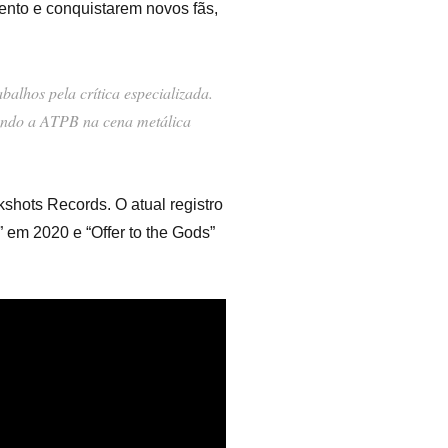
nto e conquistarem novos fãs,
alhos pela crítica especializada.
ando a ATPB na cena metálica
shots Records. O atual registro
” em 2020 e “Offer to the Gods”