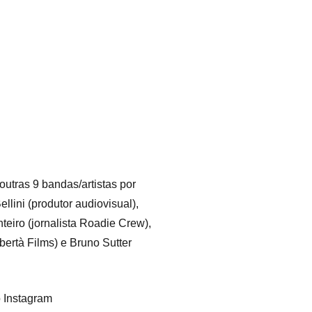
utras 9 bandas/artistas por
lini (produtor audiovisual),
eiro (jornalista Roadie Crew),
bertà Films) e Bruno Sutter
o Instagram