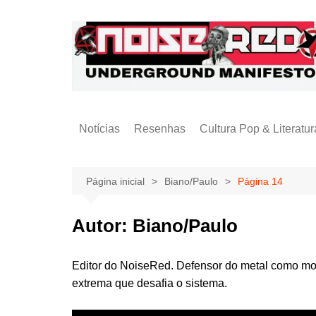
Ir
para
o
conteúdo
Notícias
Resenhas
Cultura Pop & Literatur
Publicações
Página inicial
Biano/Paulo
Página 14
Autor:
Biano/Paulo
Editor do NoiseRed. Defensor do metal como mov
extrema que desafia o sistema.