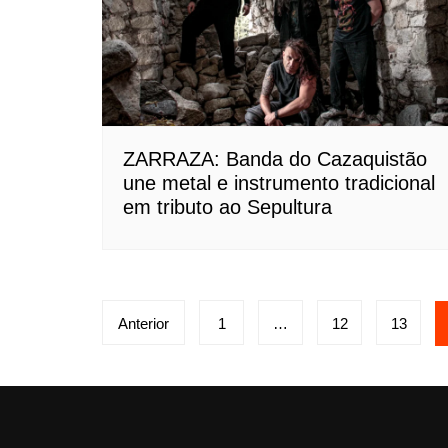
ZARRAZA: Banda do Cazaquistão
une metal e instrumento tradicional
em tributo ao Sepultura
Paginação
Anterior
1
…
12
13
de
posts