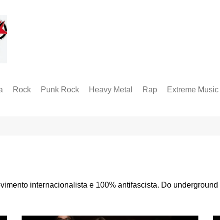
a
Rock
Punk Rock
Heavy Metal
Rap
Extreme Music
Rock Alternativo
Hardcore
Folk Metal
Black Metal
Hard Rock
Groove Metal
RABM
Industrial Metal
Death Metal
Alternative Metal
Doom Metal
Metal Progressivo
Grindcore
imento internacionalista e 100% antifascista. Do underground
Metalcore
Technical Death
Thrash Metal