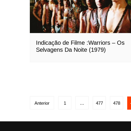
Indicação de Filme :Warriors – Os
Selvagens Da Noite (1979)
Paginação
Anterior
1
…
477
478
de
posts