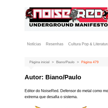
Ir
para
o
conteúdo
Notícias
Resenhas
Cultura Pop & Literatur
Publicações
Página inicial
Biano/Paulo
Página 479
Autor:
Biano/Paulo
Editor do NoiseRed. Defensor do metal como mov
extrema que desafia o sistema.