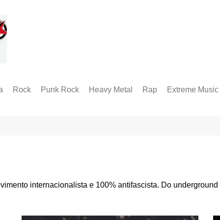
a
Rock
Punk Rock
Heavy Metal
Rap
Extreme Music
Rock Alternativo
Hardcore
Folk Metal
Black Metal
Hard Rock
Groove Metal
RABM
Industrial Metal
Death Metal
Alternative Metal
Doom Metal
Metal Progressivo
Grindcore
imento internacionalista e 100% antifascista. Do underground
Metalcore
Technical Death
Thrash Metal