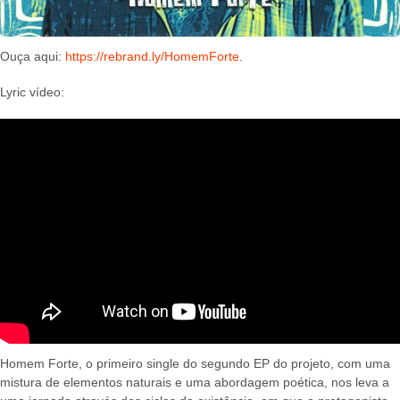
Ouça aqui:
https://rebrand.ly/HomemForte
.
Lyric vídeo:
Homem Forte, o primeiro single do segundo EP do projeto, com uma
mistura de elementos naturais e uma abordagem poética, nos leva a