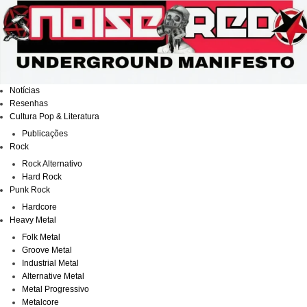
Ir
para
o
conteúdo
Notícias
Resenhas
Cultura Pop & Literatura
Publicações
Rock
Rock Alternativo
Hard Rock
Punk Rock
Hardcore
Heavy Metal
Folk Metal
Groove Metal
Industrial Metal
Alternative Metal
Metal Progressivo
Metalcore