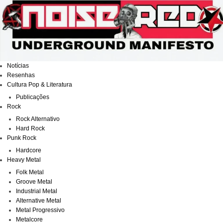
Ir
para
o
conteúdo
Notícias
Resenhas
Cultura Pop & Literatura
Publicações
Rock
Rock Alternativo
Hard Rock
Punk Rock
Hardcore
Heavy Metal
Folk Metal
Groove Metal
Industrial Metal
Alternative Metal
Metal Progressivo
Metalcore