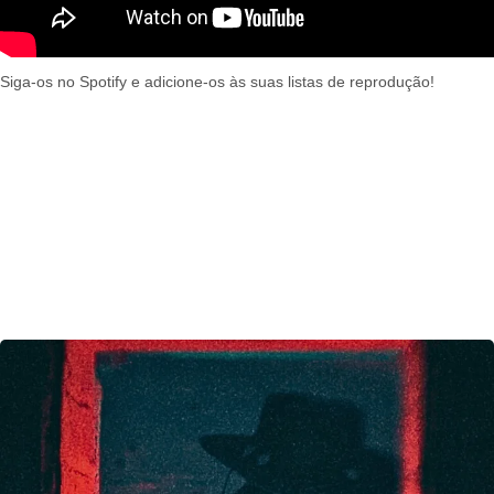
Siga-os no Spotify e adicione-os às suas listas de reprodução!