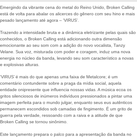
Emergindo da vibrante cena do metal do Reino Unido, Broken Calling
está de volta para abalar os alicerces do gênero com seu hino e mais
pesado lançamento até agora – ‘VIRUS’.
Trazendo a intensidade bruta e a dinâmica eletrizante pelas quais são
conhecidos, o Broken Calling está adicionando outra dimensão
emocionante ao seu som com a adição do novo vocalista, Tanzy
Velane. Sua voz, misturada com poder e coragem, induz uma nova
energia no núcleo da banda, levando seu som característico a novas
e explosivas alturas.
‘VIRUS’ é mais do que apenas uma faixa de Metalcore; é um
comentário contundente sobre a praga da mídia social, aquela
entidade onipresente que influencia nossas vidas. A música ecoa os
gritos silenciosos de inúmeros indivíduos pressionados a pintar uma
imagem perfeita para o mundo julgar, enquanto seus eus autênticos
permanecem escondidos sob camadas de fingimento. É um grito de
guerra pela verdade, ressoando com a raiva e a atitude de que
Broken Calling se tornou sinônimo.
Este lançamento prepara o palco para a apresentação da banda no