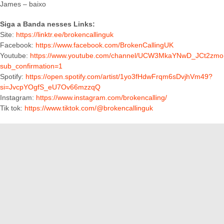
James – baixo
Siga a Banda nesses Links:
Site:
https://linktr.ee/brokencallinguk
Facebook:
https://www.facebook.com/BrokenCallingUK
Youtube:
https://www.youtube.com/channel/UCW3MkaYNwD_JCt2zm
sub_confirmation=1
Spotify:
https://open.spotify.com/artist/1yo3fHdwFrqm6sDvjhVm49?
si=JvcpYOgfS_eU7Ov66mzzqQ
Instagram:
https://www.instagram.com/brokencalling/
Tik tok:
https://www.tiktok.com/@brokencallinguk