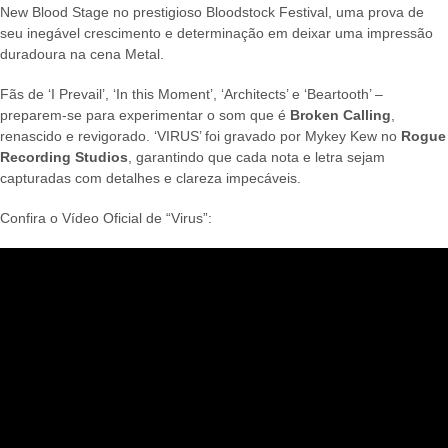
New Blood Stage no prestigioso Bloodstock Festival, uma prova de
seu inegável crescimento e determinação em deixar uma impressão
duradoura na cena Metal.
Fãs de ‘I Prevail’, ‘In this Moment’, ‘Architects’ e ‘Beartooth’ –
preparem-se para experimentar o som que é
Broken Calling
,
renascido e revigorado. ‘VIRUS’ foi gravado por Mykey Kew no
Rogue
Recording Studios
, garantindo que cada nota e letra sejam
capturadas com detalhes e clareza impecáveis.
Confira o Vídeo Oficial de “Virus”: