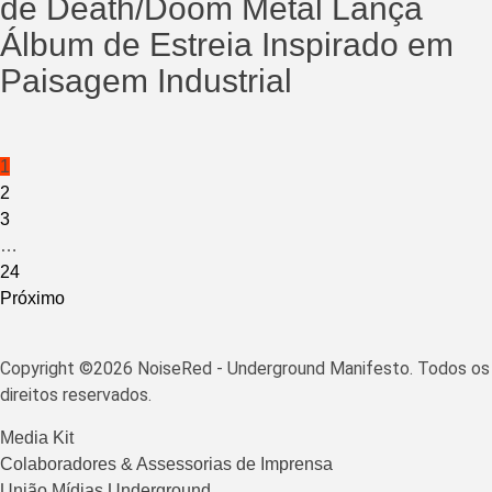
de Death/Doom Metal Lança
Álbum de Estreia Inspirado em
Paisagem Industrial
Paginação
1
2
de
3
posts
…
24
Próximo
Copyright ©2026 NoiseRed - Underground Manifesto. Todos os
direitos reservados.
Media Kit
Colaboradores & Assessorias de Imprensa
União Mídias Underground