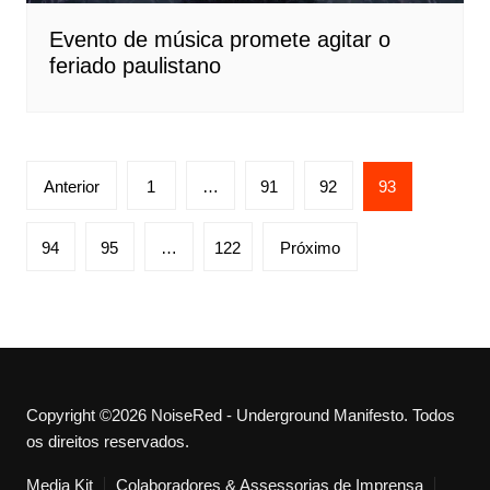
Evento de música promete agitar o
feriado paulistano
Paginação
Anterior
1
…
91
92
93
de
posts
94
95
…
122
Próximo
Copyright ©2026 NoiseRed - Underground Manifesto. Todos
os direitos reservados.
Media Kit
Colaboradores & Assessorias de Imprensa