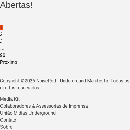
Abertas!
Paginação
1
2
de
3
posts
…
96
Próximo
Copyright ©2026 NoiseRed - Underground Manifesto. Todos os
direitos reservados.
Media Kit
Colaboradores & Assessorias de Imprensa
União Mídias Underground
Contato
Sobre