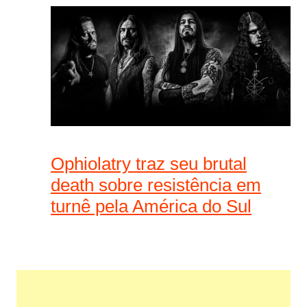
Ophiolatry traz seu brutal
death sobre resistência em
turnê pela América do Sul