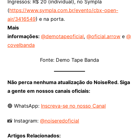
Ingressos: R$ 20 (individual), no Sympla
(
https://www.sympla.com.br/evento/cbx-open-
air/3416549
) e na porta.
Mais
informações:
@demotapeoficial
,
@oficial.arrow
e
@
covelbanda
Fonte: Demo Tape Banda
Não perca nenhuma atualização do NoiseRed. Siga
a gente em nossos canais oficiais:
🟢 WhatsApp:
Inscreva-se no nosso Canal
📸 Instagram:
@noiseredoficial
Artigos Relacionados: