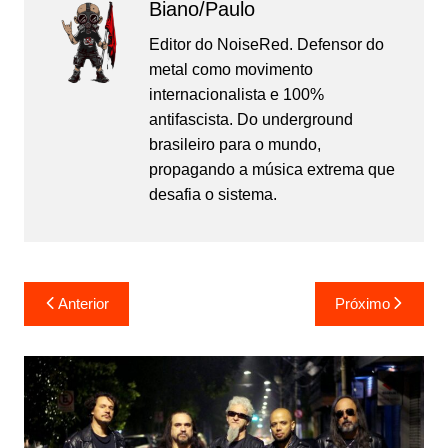
Biano/Paulo
Editor do NoiseRed. Defensor do
metal como movimento
internacionalista e 100%
antifascista. Do underground
brasileiro para o mundo,
propagando a música extrema que
desafia o sistema.
Navegação
Anterior
Próximo
de
Post