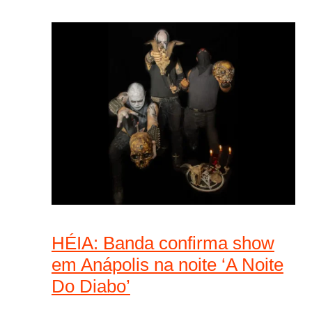
HÉIA: Banda confirma show
em Anápolis na noite ‘A Noite
Do Diabo’