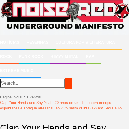
Ir
para
o
conteúdo
NOTÍCIAS
RESENHAS
CULTURA POP & LITERATURA
ROCK
PUNK ROCK
HEAVY METAL
RAP
EXTREME MUSIC
Página inicial
Eventos
Clap Your Hands and Say Yeah: 20 anos de um disco com energia
espontânea e sotaque artesanal, ao vivo nesta quinta (12) em São Paulo
Clap Your Hands and Say