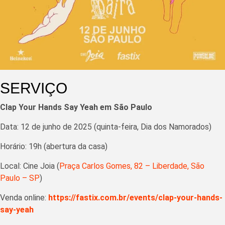
SERVIÇO
Clap Your Hands Say Yeah em São Paulo
Data: 12 de junho de 2025 (quinta-feira, Dia dos Namorados)
Horário: 19h (abertura da casa)
Local: Cine Joia (
Praça Carlos Gomes, 82 – Liberdade, São
Paulo – SP
)
Venda online:
https://fastix.com.br/events/clap-your-hands-
say-yeah