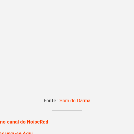
Fonte :
Som do Darma
 no canal do NoiseRed
screva-se Aqui