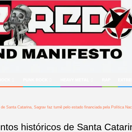
ROCK
PUNK ROCK
HEAVY METAL
RAP
EXTRE
de Santa Catarina, Sagrav faz turnê pelo estado financiada pela Política Naci
tos históricos de Santa Catari