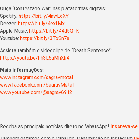
Ouça “Contestado War” nas plataformas digitais:
Spotify:
https://bit.ly/4nwLoXY
Deezer:
https://bit.ly/4exfMxi
Apple Music:
https://bit.ly/44d5QFK
Youtube:
https://bit.ly/3ToSn7s
Assista também o videoclipe de “Death Sentence”:
https://youtu.be/Fh3L5aMhXk4
Mais Informações:
www.instagram.com/sagravmetal
www.facebook.com/SagravMetal
www.youtube.com/@sagrav6912
Receba as principais notícias direto no WhatsApp!
Inscreva-se
Também estamos com o Canal de Transmissão no Instagram
In