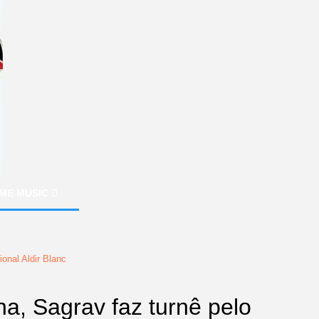
ME MUSIC
onal Aldir Blanc
na, Sagrav faz turnê pelo