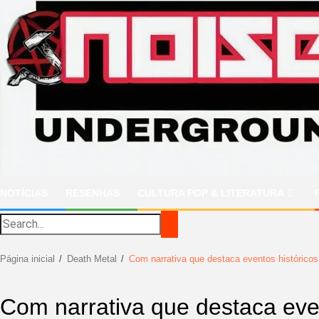
Ir
para
o
conteúdo
NOTÍCIAS
RESENHAS
CULTURA POP & LITERATURA
Página inicial
Death Metal
Com narrativa que destaca eventos históricos 
Com narrativa que destaca even