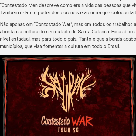
“Contestado Men descreve como era a vida das pessoas que viviam
Também relato o poder dos coronéis e a guerra que colocou la
Não apenas em “Contestado War”, mas em todos os trabalhos ante
abordam a cultura do seu estado de Santa Catarina. Essa aborda
nível estadual, mas para todo o país. Tanto é que a banda acabo
municípios, que visa fomentar a cultura em todo o Brasil.