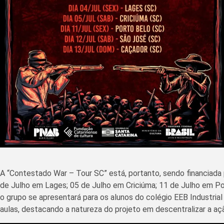
A “Contestado War – Tour SC” está, portanto, sendo financiada 
de Julho em Lages; 05 de Julho em Criciúma; 11 de Julho em Po
o grupo se apresentará para os alunos do colégio EEB Industrial
aulas, destacando a natureza do projeto em descentralizar a aç