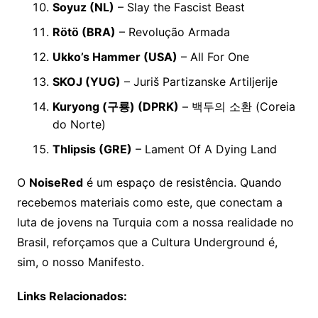
Soyuz (NL)
– Slay the Fascist Beast
Rötö (BRA)
– Revolução Armada
Ukko’s Hammer (USA)
– All For One
SKOJ (YUG)
– Juriš Partizanske Artiljerije
Kuryong (구룡) (DPRK)
– 백두의 소환 (Coreia
do Norte)
Thlipsis (GRE)
– Lament Of A Dying Land
O
NoiseRed
é um espaço de resistência. Quando
recebemos materiais como este, que conectam a
luta de jovens na Turquia com a nossa realidade no
Brasil, reforçamos que a Cultura Underground é,
sim, o nosso Manifesto.
Links Relacionados: