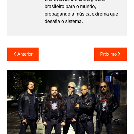
brasileiro para o mundo,
propagando a música extrema que
desafia o sistema.
Navegação
Anterior
Próximo
de
Post