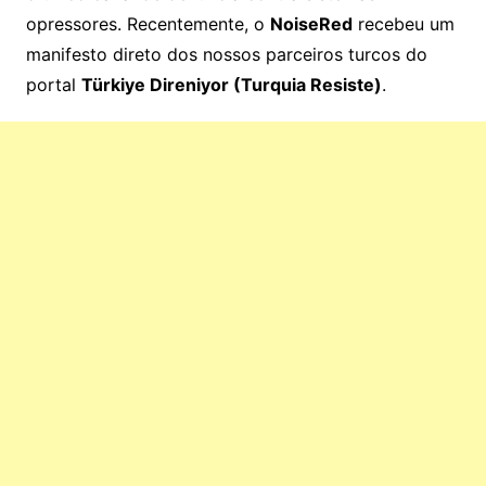
opressores. Recentemente, o
NoiseRed
recebeu um
manifesto direto dos nossos parceiros turcos do
portal
Türkiye Direniyor (Turquia Resiste)
.