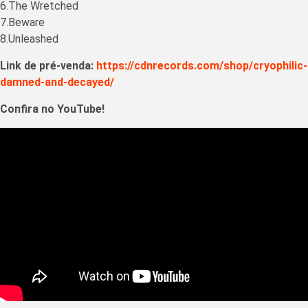
6.The Wretched
7.Beware
8.Unleashed
Link de pré-venda:
https://cdnrecords.com/shop/cryophilic-
damned-and-decayed/
Confira no YouTube!