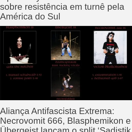
sobre resistência em turnê pela
América do Sul
Aliança Antifascista Extrema:
Necrovomit 666, Blasphemikon e
Übergeist lançam o split ‘Sadistik