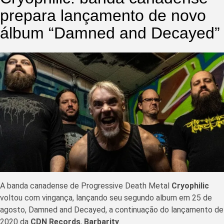
prepara lançamento de novo
álbum “Damned and Decayed”
A banda canadense de Progressive Death Metal
Cryophilic
voltou com vingança, lançando seu segundo album em 25 de
agosto, Damned and Decayed, a continuação do lançamento de
2020 da
CDN Records
,
Barbarity
.