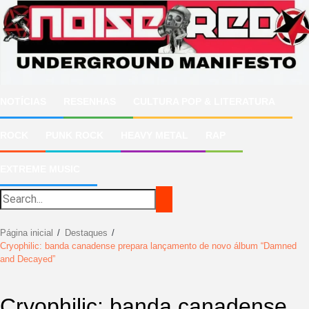
Ir
para
o
conteúdo
NOTÍCIAS
RESENHAS
CULTURA POP & LITERATURA
ROCK
PUNK ROCK
HEAVY METAL
RAP
EXTREME MUSIC
Página inicial
Destaques
Cryophilic: banda canadense prepara lançamento de novo álbum “Damned
and Decayed”
Cryophilic: banda canadense