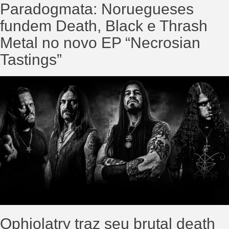
Paradogmata: Noruegueses
fundem Death, Black e Thrash
Metal no novo EP “Necrosian
Tastings”
Ophiolatry traz seu brutal death