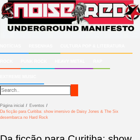
Ir
para
o
conteúdo
NOTÍCIAS
RESENHAS
CULTURA POP & LITERATURA
ROCK
PUNK ROCK
HEAVY METAL
RAP
EXTREME MUSIC
Página inicial
Eventos
Da ficção para Curitiba: show imersivo de Daisy Jones & The Six
desembarca no Hard Rock
Da ficção para Curitiba: show