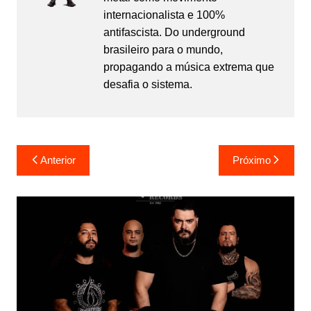
internacionalista e 100%
antifascista. Do underground
brasileiro para o mundo,
propagando a música extrema que
desafia o sistema.
Navegação
Anterior
Próximo
de
Post