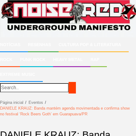
Ir
para
o
conteúdo
NOTÍCIAS
RESENHAS
CULTURA POP & LITERATURA
ROCK
PUNK ROCK
HEAVY METAL
RAP
EXTREME MUSIC
Página inicial
Eventos
DANIELE KRAUZ: Banda mantém agenda movimentada e confirma show
no festival ‘Rock Beers Goth’ em Guarapuava/PR
DANIELE KRAUZ: Banda