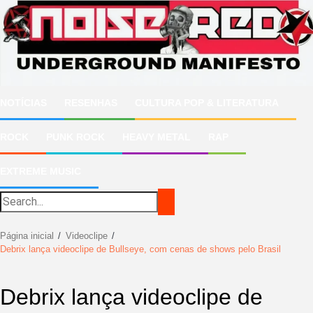
Ir
para
o
conteúdo
NOTÍCIAS
RESENHAS
CULTURA POP & LITERATURA
ROCK
PUNK ROCK
HEAVY METAL
RAP
EXTREME MUSIC
Página inicial
Videoclipe
Debrix lança videoclipe de Bullseye, com cenas de shows pelo Brasil
Debrix lança videoclipe de