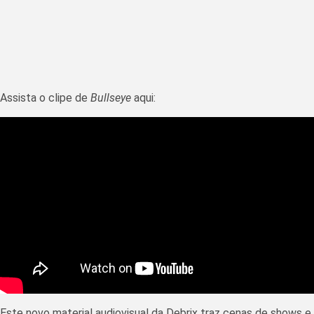
Assista o clipe de
Bullseye
aqui:
Este novo material audiovisual da Debrix traz cenas de shows e