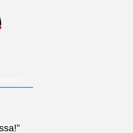
ME MUSIC
ssa!”