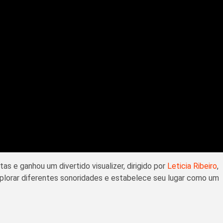
s e ganhou um divertido visualizer, dirigido por
Leticia Ribeiro
,
lorar diferentes sonoridades e estabelece seu lugar como um