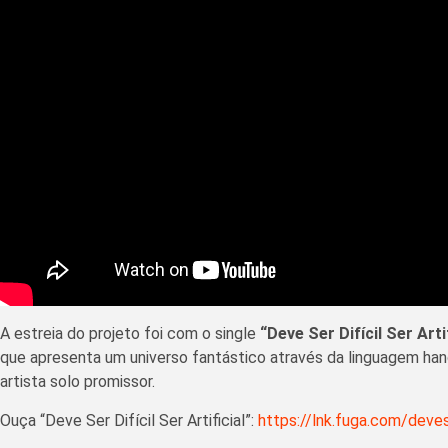
A estreia do projeto foi com o single
“Deve Ser Difícil Ser Artif
que apresenta um universo fantástico através da linguagem h
artista solo promissor.
Ouça “Deve Ser Difícil Ser Artificial”:
https://lnk.fuga.com/devese