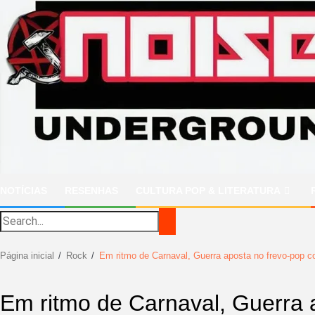
Ir
para
o
conteúdo
NOTÍCIAS
RESENHAS
CULTURA POP & LITERATURA
Página inicial
Rock
Em ritmo de Carnaval, Guerra aposta no frevo-pop 
Em ritmo de Carnaval, Guerra 