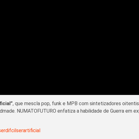
icial”
, que mescla pop, funk e MPB com sintetizadores oitentista
andmade. NUMATOFUTURO enfatiza a habilidade de Guerra em exp
rdifcilserartificial