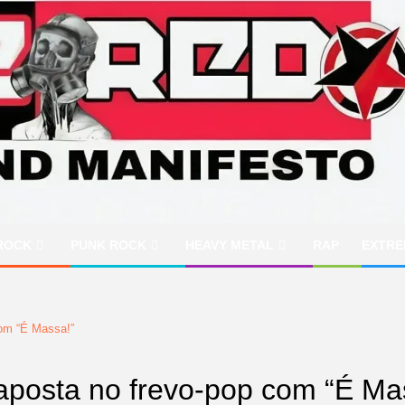
ROCK
PUNK ROCK
HEAVY METAL
RAP
EXTRE
com “É Massa!”
aposta no frevo-pop com “É Ma