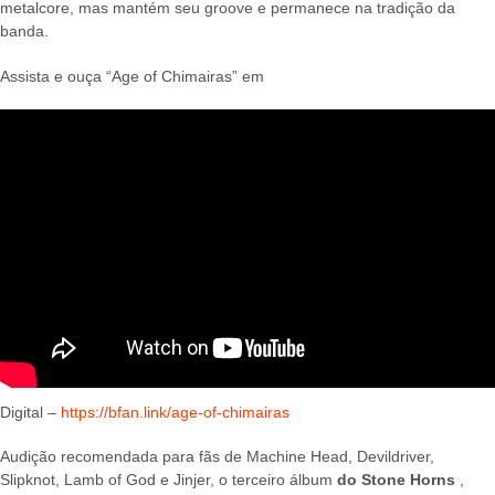
metalcore, mas mantém seu groove e permanece na tradição da
banda.
Assista e ouça “Age of Chimairas” em
Digital –
https://bfan.link/age-of-chimairas
Audição recomendada para fãs de Machine Head, Devildriver,
Slipknot, Lamb of God e Jinjer, o terceiro álbum
do Stone Horns
,