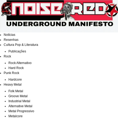
Ir
para
o
conteúdo
Notícias
Resenhas
Cultura Pop & Literatura
Publicações
Rock
Rock Alternativo
Hard Rock
Punk Rock
Hardcore
Heavy Metal
Folk Metal
Groove Metal
Industrial Metal
Alternative Metal
Metal Progressivo
Metalcore