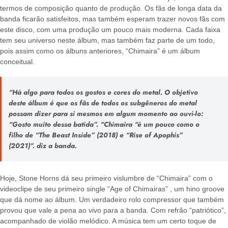
termos de composição quanto de produção. Os fãs de longa data da
banda ficarão satisfeitos, mas também esperam trazer novos fãs com
este disco, com uma produção um pouco mais moderna. Cada faixa
tem seu universo neste álbum, mas também faz parte de um todo,
pois assim como os álbuns anteriores, “Chimaira” é um álbum
conceitual.
“Há algo para todos os gostos e cores do metal. O objetivo
deste álbum é que os fãs de todos os subgêneros do metal
possam dizer para si mesmos em algum momento ao ouvi-lo:
“Gosto muito dessa batida”. “Chimaira “é um pouco como o
filho de “The Beast Inside” (2018) e “Rise of Apophis”
(2021)”.
diz a banda.
Hoje, Stone Horns dá seu primeiro vislumbre de “Chimaira” com o
videoclipe de seu primeiro single “Age of Chimairas” , um hino groove
que dá nome ao álbum. Um verdadeiro rolo compressor que também
provou que vale a pena ao vivo para a banda. Com refrão “patriótico”,
acompanhado de violão melódico. A música tem um certo toque de