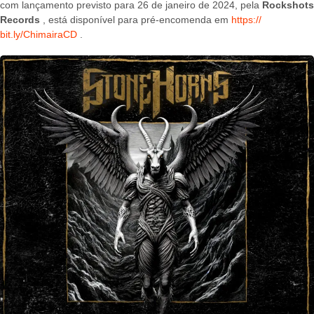
com lançamento previsto para 26 de janeiro de 2024, pela
Rockshots
Records
, está disponível para pré-encomenda em
https://
bit.ly/ChimairaCD
.