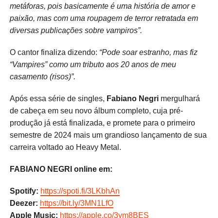
metáforas, pois basicamente é uma história de amor e
paixão, mas com uma roupagem de terror retratada em
diversas publicações sobre vampiros”.
O cantor finaliza dizendo:
“Pode soar estranho, mas fiz
“Vampires” como um tributo aos 20 anos de meu
casamento (risos)”.
Após essa série de singles,
Fabiano Negri
mergulhará
de cabeça em seu novo álbum completo, cuja pré-
produção já está finalizada, e promete para o primeiro
semestre de 2024 mais um grandioso lançamento de sua
carreira voltado ao Heavy Metal.
FABIANO NEGRI online em:
Spotify:
https://spoti.fi/3LKbhAn
Deezer:
https://bit.ly/3MN1LfO
Apple Music:
https://apple.co/3ym8BES