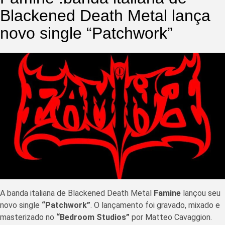
Blackened Death Metal lança
novo single “Patchwork”
A banda italiana de Blackened Death Metal
Famine
lançou seu
novo single
“Patchwork”
. O lançamento foi gravado, mixado e
masterizado no
“Bedroom Studios”
por Matteo Cavaggion.