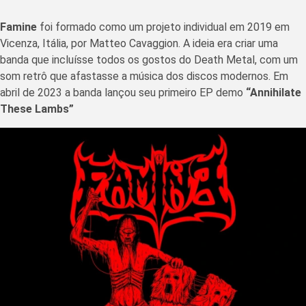
Famine
foi formado como um projeto individual em 2019 em
Vicenza, Itália, por Matteo Cavaggion. A ideia era criar uma
banda que incluísse todos os gostos do Death Metal, com um
som retrô que afastasse a música dos discos modernos. Em
abril de 2023 a banda lançou seu primeiro EP demo
“Annihilate
These Lambs”