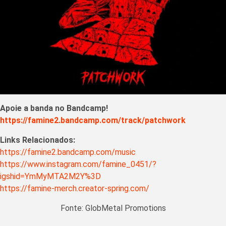
Apoie a banda no Bandcamp!
https://famine2.bandcamp.com/track/patchwork
Links Relacionados:
https://famine2.bandcamp.com/music
https://www.instagram.com/famine_0451/?
igshid=YmMyMTA2M2Y%3D
https://famine-merch.creator-spring.com/
Fonte: GlobMetal Promotions