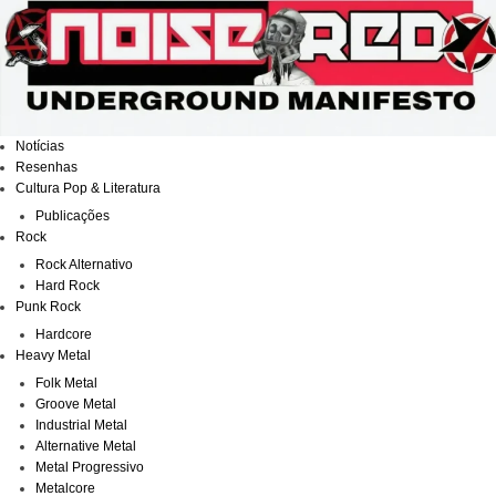
Ir
para
o
conteúdo
Notícias
Resenhas
Cultura Pop & Literatura
Publicações
Rock
Rock Alternativo
Hard Rock
Punk Rock
Hardcore
Heavy Metal
Folk Metal
Groove Metal
Industrial Metal
Alternative Metal
Metal Progressivo
Metalcore