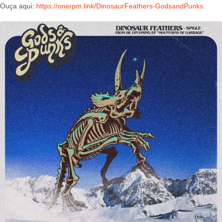
Ouça aqui:
https://onerpm.link/DinosaurFeathers-GodsandPunks
.