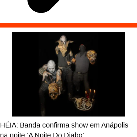
HÉIA: Banda confirma show em Anápolis
na noite ‘A Noite Do Diabo’