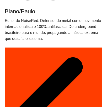
Biano/Paulo
Editor do NoiseRed. Defensor do metal como movimento
internacionalista e 100% antifascista. Do underground
brasileiro para o mundo, propagando a música extrema
que desafia o sistema.
N
a
v
e
g
a