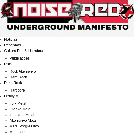
Ir
para
o
conteúdo
Notícias
Resenhas
Cultura Pop & Literatura
Publicações
Rock
Rock Alternativo
Hard Rock
Punk Rock
Hardcore
Heavy Metal
Folk Metal
Groove Metal
Industrial Metal
Alternative Metal
Metal Progressivo
Metalcore