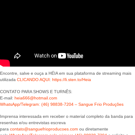
Encontre, salve e ouça a HÉIA em sua plataforma de streaming mais
utilizada
CLICANDO AQUI
:
https://li.sten.to/Heia
CONTATO PARA SHOWS E TURNÊS:
E-mail:
heia666@hotmail.com
WhatsApp/Telegram: (46) 98838-7204 – Sangue Frio Produções
Imprensa interessada em receber o material completo da banda para
resenhas e/ou entrevistas escreva
para
contato@sanguefrioproducoes.com
ou diretamente