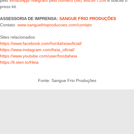
pelo
WhatsApp/Telegram pelo número (46) 98838-7204
e solicite o
press kit.
ASSESSORIA DE IMPRENSA:
SANGUE FRIO PRODUÇÕES
Contato:
www.sanguefrioproducoes.com/contato
Sites relacionados:
https://www.facebook.com/hordaheiaoficial/
https://www.instagram.com/heia_oficial/
https://www.youtube.com/user/hordaheia
https://li.sten.to/Heia
Fonte: Sangue Frio Produções