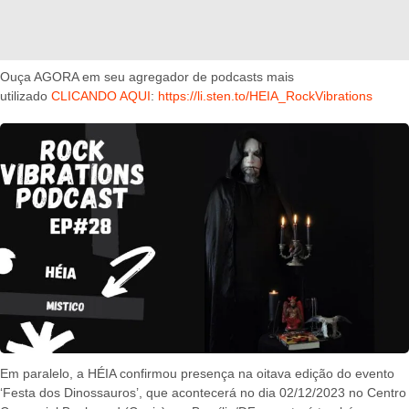
Ouça AGORA em seu agregador de podcasts mais
utilizado
CLICANDO AQUI
:
https://li.sten.to/HEIA_RockVibrations
Em paralelo, a HÉIA confirmou presença na oitava edição do evento
‘Festa dos Dinossauros’, que acontecerá no dia 02/12/2023 no Centro