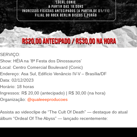
SERVIÇO:
Show: HÉIA na ‘8ª Festa dos Dinossauros’
Local: Centro Comercial Boulevard (Conic)
Endereço: Asa Sul, Edifício Venâncio IV-V – Brasília/DF
Data: 02/12/2023
Horário: 18 horas
Ingressos: R$ 20,00 (antecipado) | R$ 30,00 (na hora)
Organização:
@qualeeeproducoes
Assista ao videoclipe de “The Cult Of Death” — destaque do atual
álbum “Ordeal Of The Abyss” — lançado recentemente: