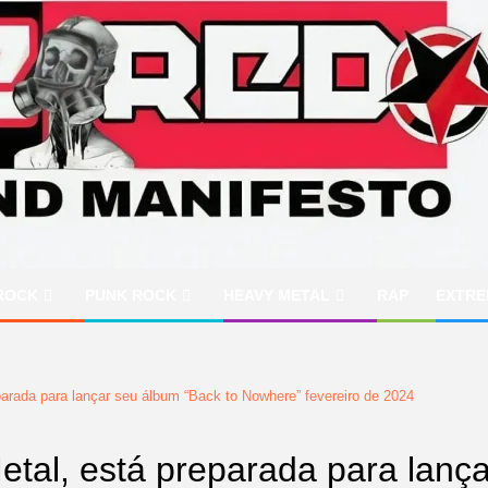
ROCK
PUNK ROCK
HEAVY METAL
RAP
EXTRE
arada para lançar seu álbum “Back to Nowhere” fevereiro de 2024
tal, está preparada para lanç