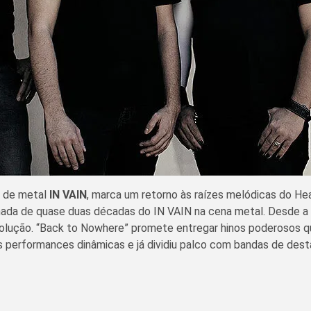
a de metal
IN VAIN
, marca um retorno às raízes melódicas do H
jornada de quase duas décadas do IN VAIN na cena metal. Desde 
olução. “Back to Nowhere” promete entregar hinos poderosos q
s performances dinâmicas e já dividiu palco com bandas de dest