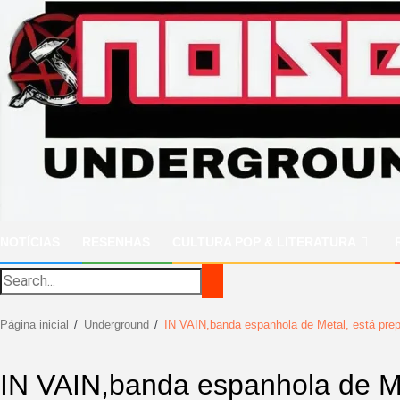
Ir
para
o
conteúdo
NOTÍCIAS
RESENHAS
CULTURA POP & LITERATURA
Página inicial
Underground
IN VAIN,banda espanhola de Metal, está prep
IN VAIN,banda espanhola de Me