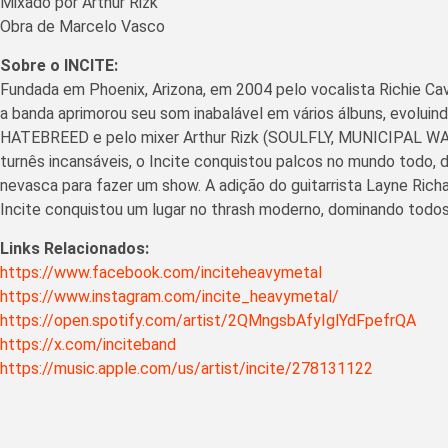
Mixado por Arthur Rizk
Obra de Marcelo Vasco
Sobre o INCITE:
Fundada em Phoenix, Arizona, em 2004 pelo vocalista Richie Ca
a banda aprimorou seu som inabalável em vários álbuns, evolu
HATEBREED e pelo mixer Arthur Rizk (SOULFLY, MUNICIPAL WAS
turnês incansáveis, o Incite conquistou palcos no mundo todo
nevasca para fazer um show. A adição do guitarrista Layne Ric
Incite conquistou um lugar no thrash moderno, dominando todos
Links Relacionados:
https://www.facebook.com/inciteheavymetal
https://www.instagram.com/incite_heavymetal/
https://open.spotify.com/artist/2QMngsbAfyIglYdFpefrQA
https://x.com/inciteband
https://music.apple.com/us/artist/incite/278131122