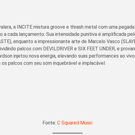
valera, a INCITE mistura groove e thrash metal com uma pegada 
indo a cada lançamento. Sua intensidade punitiva é amplificad
TE), enquanto a impressionante arte de Marcelo Vasco (SLAYE
, dividindo palcos com DEVILDRIVER e SIX FEET UNDER, e prova
hardson injetou nova energia, elevando suas performances ao vi
 os palcos com seu som inquebrável e implacável.
Fonte:
C Squared Music