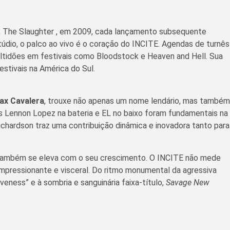
ia, The Slaughter , em 2009, cada lançamento subsequente
údio, o palco ao vivo é o coração do INCITE. Agendas de turnês
ltidões em festivais como Bloodstock e Heaven and Hell. Sua
estivais na América do Sul.
ax Cavalera
, trouxe não apenas um nome lendário, mas também
es Lennon Lopez na bateria e EL no baixo foram fundamentais na
ichardson traz uma contribuição dinâmica e inovadora tanto para
mo também se eleva com o seu crescimento. O INCITE não mede
pressionante e visceral. Do ritmo monumental da agressiva
veness” e à sombria e sanguinária faixa-título,
Savage New