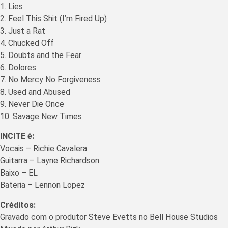
1. Lies
2. Feel This Shit (I’m Fired Up)
3. Just a Rat
4. Chucked Off
5. Doubts and the Fear
6. Dolores
7. No Mercy No Forgiveness
8. Used and Abused
9. Never Die Once
10. Savage New Times
INCITE é:
Vocais – Richie Cavalera
Guitarra – Layne Richardson
Baixo – EL
Bateria – Lennon Lopez
Créditos:
Gravado com o produtor Steve Evetts no Bell House Studios