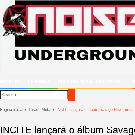
Ir
para
o
conteúdo
NOTÍCIAS
RESENHAS
CULTURA POP & LITERATURA
Página inicial
Thrash Metal
INCITE lançará o álbum Savage New Times
INCITE lançará o álbum Sava