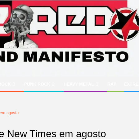
ROCK
PUNK ROCK
HEAVY METAL
RAP
EXTRE
 em agosto
ge New Times em agosto