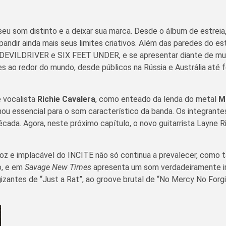
 seu som distinto e a deixar sua marca. Desde o álbum de estre
dir ainda mais seus limites criativos. Além das paredes do est
o DEVILDRIVER e SIX FEET UNDER, e se apresentar diante de mu
s ao redor do mundo, desde públicos na Rússia e Austrália até f
 vocalista
Richie
Cavalera
, como enteado da lenda do metal
M
nou essencial para o som característico da banda. Os integrant
cada. Agora, neste próximo capítulo, o novo guitarrista Layne R
eroz e implacável do INCITE não só continua a prevalecer, co
o, e em
Savage New Times
apresenta um som verdadeiramente im
gizantes de “Just a Rat”, ao groove brutal de “No Mercy No Forgi