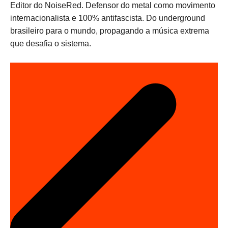
Editor do NoiseRed. Defensor do metal como movimento
internacionalista e 100% antifascista. Do underground
brasileiro para o mundo, propagando a música extrema
que desafia o sistema.
N
a
v
e
g
a
ç
ã