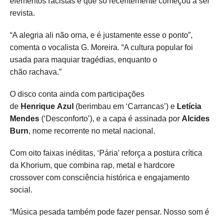
elementos racistas e que só recentemente começou a ser
revista.
“A alegria ali não orna, e é justamente esse o ponto”,
comenta o vocalista G. Moreira. “A cultura popular foi
usada para maquiar tragédias, enquanto o
chão rachava.”
O disco conta ainda com participações
de
Henrique
Azul
(berimbau em ‘Carrancas’) e
Letícia
Mendes
(‘Desconforto’), e a capa é assinada por
Alcides
Burn
, nome recorrente no metal nacional.
Com oito faixas inéditas, ‘Pária’ reforça a postura crítica
da Khorium, que combina rap, metal e hardcore
crossover com consciência histórica e engajamento
social.
“Música pesada também pode fazer pensar. Nosso som é