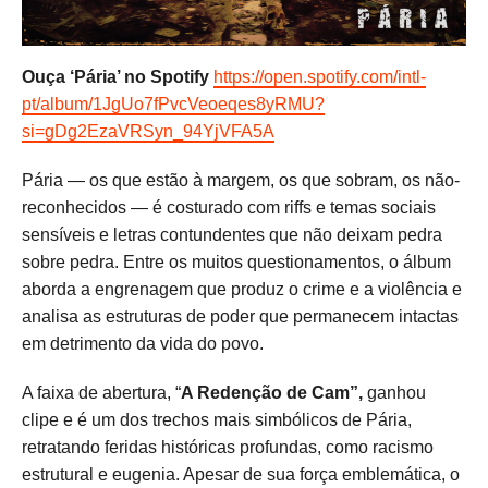
Ouça ‘Pária’ no Spotify
https://open.spotify.com/intl-
pt/album/1JgUo7fPvcVeoeqes8yRMU?
si=gDg2EzaVRSyn_94YjVFA5A
Pária — os que estão à margem, os que sobram, os não-
reconhecidos — é costurado com riffs e temas sociais
sensíveis e letras contundentes que não deixam pedra
sobre pedra. Entre os muitos questionamentos, o álbum
aborda a engrenagem que produz o crime e a violência e
analisa as estruturas de poder que permanecem intactas
em detrimento da vida do povo.
A faixa de abertura, “
A Redenção de Cam”,
ganhou
clipe e é um dos trechos mais simbólicos de Pária,
retratando feridas históricas profundas, como racismo
estrutural e eugenia. Apesar de sua força emblemática, o