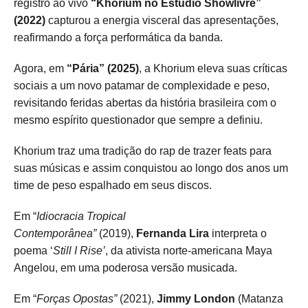
registro ao vivo
“Khorium no Estúdio Showlivre”
(2022)
capturou a energia visceral das apresentações,
reafirmando a força performática da banda.
Agora, em
“Pária” (2025)
, a Khorium eleva suas críticas
sociais a um novo patamar de complexidade e peso,
revisitando feridas abertas da história brasileira com o
mesmo espírito questionador que sempre a definiu.
Khorium traz uma tradição do rap de trazer feats para
suas músicas e assim conquistou ao longo dos anos um
time de peso espalhado em seus discos.
Em “
Idiocracia Tropical
Contemporânea”
(2019),
Fernanda Lira
interpreta o
poema ‘
Still I Rise’
, da ativista norte-americana Maya
Angelou, em uma poderosa versão musicada.
Em “
Forças Opostas”
(2021),
Jimmy
London
(Matanza