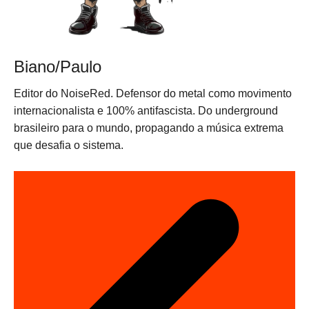
Biano/Paulo
Editor do NoiseRed. Defensor do metal como movimento
internacionalista e 100% antifascista. Do underground
brasileiro para o mundo, propagando a música extrema
que desafia o sistema.
N
a
v
e
g