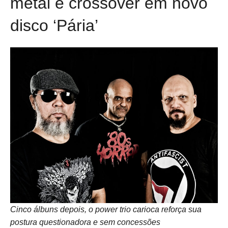
metal e crossover em novo
disco ‘Pária’
Cinco álbuns depois, o power trio carioca reforça sua
postura questionadora e sem concessões