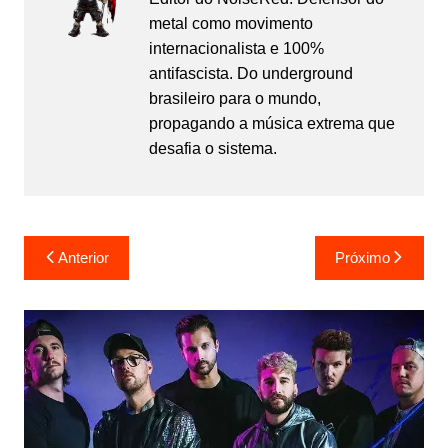
metal como movimento
internacionalista e 100%
antifascista. Do underground
brasileiro para o mundo,
propagando a música extrema que
desafia o sistema.
Navegação
Anterior
Próximo
de
Post