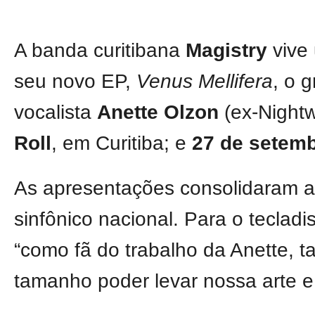
A banda curitibana
Magistry
vive 
seu novo EP,
Venus Mellifera
, o 
vocalista
Anette Olzon
(ex-Night
Roll
, em Curitiba; e
27 de setem
As apresentações consolidaram a
sinfônico nacional. Para o tecladi
“como fã do trabalho da Anette, t
tamanho poder levar nossa arte e 