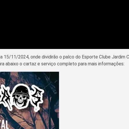
ia 15/11/2024, onde dividirão o palco do Esporte Clube Jardim 
ra abaixo o cartaz e serviço completo para mais informações: