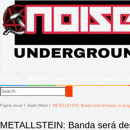
Ir
para
o
conteúdo
NOTÍCIAS
RESENHAS
CULTURA POP & LITERATURA
Página inicial
Death Metal
METALLSTEIN: Banda será destaque no progr
METALLSTEIN: Banda será des