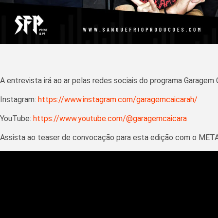
A entrevista irá ao ar pelas redes sociais do programa Garagem 
Instagram:
https://www.instagram.com/garagemcaicarah/
YouTube:
https://www.youtube.com/@garagemcaicara
Assista ao teaser de convocação para esta edição com o ME