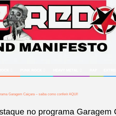
ROCK
PUNK ROCK
HEAVY METAL
RAP
EXTRE
ama Garagem Caiçara – saiba como conferir AQUI!
taque no programa Garagem Ca