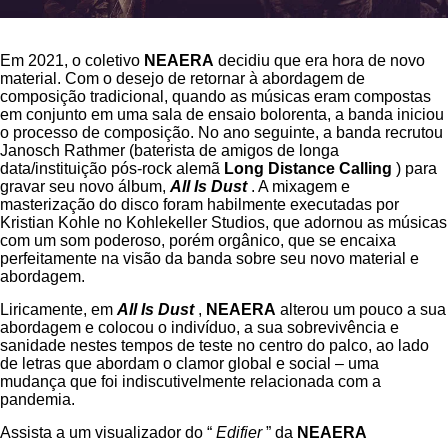
Em 2021, o coletivo
NEAERA
decidiu que era hora de novo
material. Com o desejo de retornar à abordagem de
composição tradicional, quando as músicas eram compostas
em conjunto em uma sala de ensaio bolorenta, a banda iniciou
o processo de composição. No ano seguinte, a banda recrutou
Janosch Rathmer (baterista de amigos de longa
data/instituição pós-rock alemã
Long Distance Calling
) para
gravar seu novo álbum,
All Is Dust
. A mixagem e
masterização do disco foram habilmente executadas por
Kristian Kohle no Kohlekeller Studios, que adornou as músicas
com um som poderoso, porém orgânico, que se encaixa
perfeitamente na visão da banda sobre seu novo material e
abordagem.
Liricamente, em
All Is Dust
,
NEAERA
alterou um pouco a sua
abordagem e colocou o indivíduo, a sua sobrevivência e
sanidade nestes tempos de teste no centro do palco, ao lado
de letras que abordam o clamor global e social – uma
mudança que foi indiscutivelmente relacionada com a
pandemia.
Assista a um visualizador do “
Edifier
” da
NEAERA