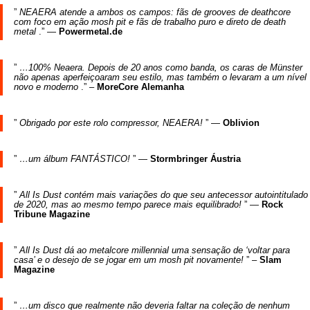
”
NEAERA atende a ambos os campos: fãs de grooves de deathcore
com foco em ação mosh pit e fãs de trabalho puro e direto de death
metal
.” —
Powermetal.de
”
…100% Neaera. Depois de 20 anos como banda, os caras de Münster
não apenas aperfeiçoaram seu estilo, mas também o levaram a um nível
novo e moderno
.” –
MoreCore Alemanha
”
Obrigado por este rolo compressor, NEAERA!
” —
Oblivion
”
…um álbum FANTÁSTICO!
” —
Stormbringer Áustria
”
All Is Dust contém mais variações do que seu antecessor autointitulado
de 2020, mas ao mesmo tempo parece mais equilibrado!
” —
Rock
Tribune Magazine
”
All Is Dust dá ao metalcore millennial uma sensação de ‘voltar para
casa’ e o desejo de se jogar em um mosh pit novamente!
” –
Slam
Magazine
”
…um disco que realmente não deveria faltar na coleção de nenhum