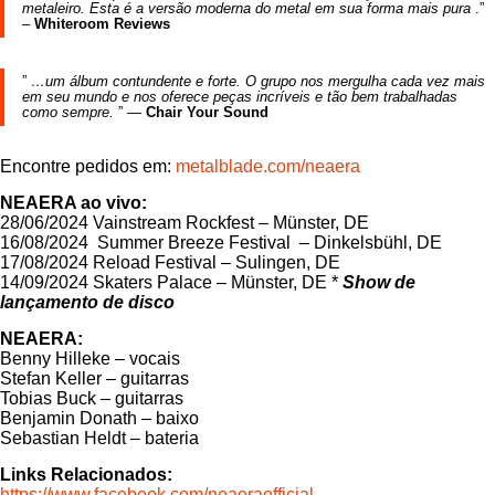
metaleiro. Esta é a versão moderna do metal em sua forma mais pura
.”
–
Whiteroom Reviews
”
…um álbum contundente e forte. O grupo nos mergulha cada vez mais
em seu mundo e nos oferece peças incríveis e tão bem trabalhadas
como sempre.
” —
Chair Your Sound
Encontre pedidos em:
metalblade.com/neaera
NEAERA ao vivo:
28/06/2024 Vainstream Rockfest – Münster, DE
16/08/2024 Summer Breeze Festival – Dinkelsbühl, DE
17/08/2024 Reload Festival – Sulingen, DE
14/09/2024 Skaters Palace – Münster, DE *
Show de
lançamento de disco
NEAERA:
Benny Hilleke – vocais
Stefan Keller – guitarras
Tobias Buck – guitarras
Benjamin Donath – baixo
Sebastian Heldt – bateria
Links Relacionados:
https://www.facebook.com/neaeraofficial