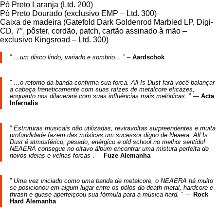
Pó Preto Laranja (Ltd. 200)
Pó Preto Dourado (exclusivo EMP – Ltd. 300)
Caixa de madeira (Gatefold Dark Goldenrod Marbled LP, Digi-
CD, 7″, pôster, cordão, patch, cartão assinado à mão –
exclusivo Kingsroad – Ltd. 300)
”
…um disco lindo, variado e sombrio…
” –
Aardschok
”
…o retorno da banda confirma sua força. All Is Dust fará você balançar
a cabeça freneticamente com suas raízes de metalcore eficazes,
enquanto nos dilacerará com suas influências mais melódicas.
” —
Acta
Infernalis
”
Estruturas musicais não utilizadas, reviravoltas surpreendentes e muita
profundidade fazem das músicas um sucessor digno de Neaera. All Is
Dust é atmosférico, pesado, enérgico e old school no melhor sentido!
NEAERA consegue no oitavo álbum encontrar uma mistura perfeita de
novos ideias e velhas forças
.” –
Fuze Alemanha
”
Uma vez iniciado como uma banda de metalcore, o NEAERA há muito
se posicionou em algum lugar entre os pólos do death metal, hardcore e
thrash e quase aperfeiçoou sua fórmula para a música hard.
” —
Rock
Hard Alemanha