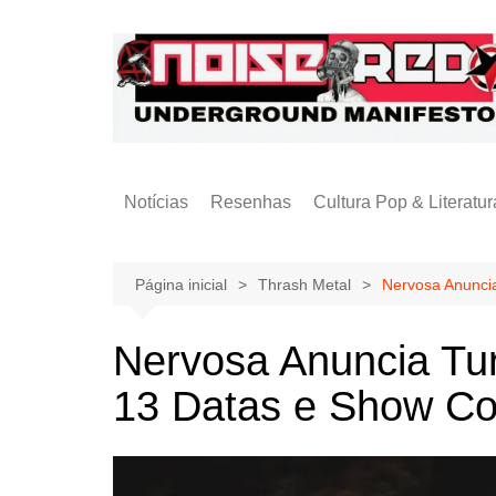
Ir
para
o
conteúdo
Notícias
Resenhas
Cultura Pop & Literatur
Publicações
Página inicial
Thrash Metal
Nervosa Anuncia
Nervosa Anuncia Tur
13 Datas e Show Co