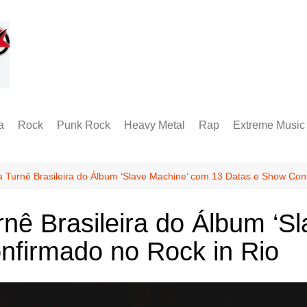
a
Rock
Punk Rock
Heavy Metal
Rap
Extreme Music
Rock Alternativo
Hardcore
Folk Metal
Black Metal
Hard Rock
Groove Metal
RABM
 Turnê Brasileira do Álbum ‘Slave Machine’ com 13 Datas e Show Con
Industrial Metal
Death Metal
nê Brasileira do Álbum ‘S
Alternative Metal
Doom Metal
nfirmado no Rock in Rio
Metal Progressivo
Grindcore
Metalcore
Technical Death
Thrash Metal