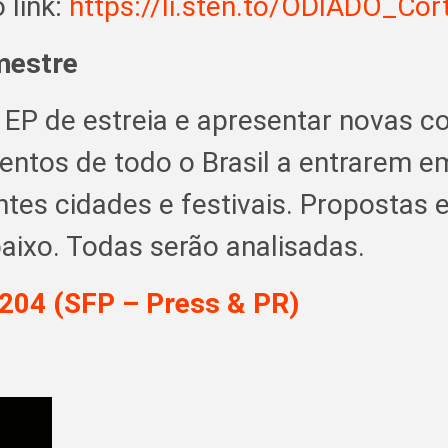
 link:
https://li.sten.to/ODIADO_Cor
mestre
EP de estreia e apresentar novas c
ntos de todo o Brasil a entrarem e
tes cidades e festivais. Propostas 
aixo. Todas serão analisadas.
204 (SFP – Press & PR)