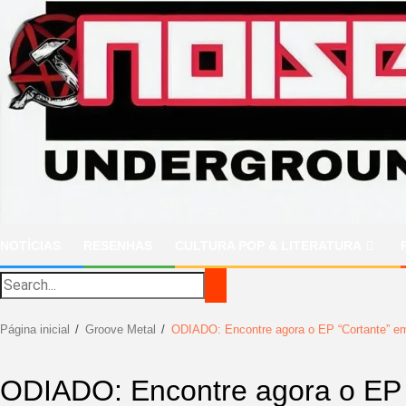
Ir
para
o
conteúdo
NOTÍCIAS
RESENHAS
CULTURA POP & LITERATURA
Página inicial
Groove Metal
ODIADO: Encontre agora o EP “Cortante” em
ODIADO: Encontre agora o EP 