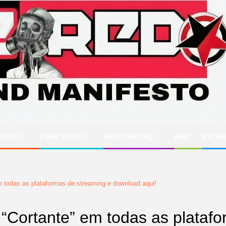
ROCK
PUNK ROCK
HEAVY METAL
RAP
EXTRE
 todas as plataformas de streaming e download aqui!
“Cortante” em todas as plataf