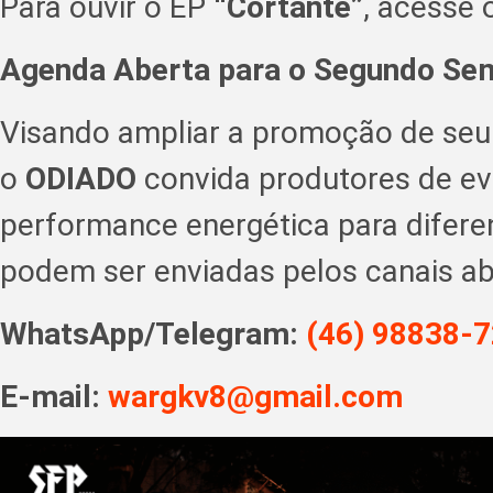
Para ouvir o EP
“Cortante”
, acesse o
Agenda Aberta para o Segundo Se
Visando ampliar a promoção de seu 
o
ODIADO
convida produtores de eve
performance energética para diferen
podem ser enviadas pelos canais ab
WhatsApp/Telegram:
(46) 98838-7
E-mail:
wargkv8@gmail.com