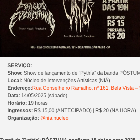
SERVIÇO:
Show:
Show de lançamento de “Pythía” da banda PÓSTU
Local:
Núcleo de Intervenções Artísticas (NIÁ)
Endereço:
Rua Conselheiro Ramalho, nº 161, Bela Vista –
Data:
14/05/2025 (sábado)
Horário:
19 horas
Ingressos:
R$ 15,00 (ANTECIPADO) | R$ 20 (NA HORA)
Organização:
@nia.nucleo