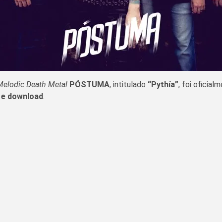
Melodic Death Metal
PÓSTUMA
, intitulado
“Pythía”
, foi oficia
g e download
.