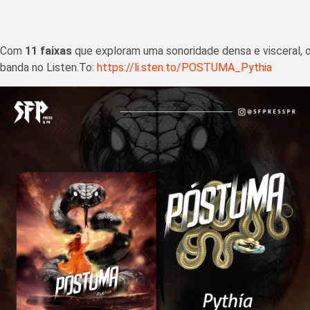
Com
11 faixas
que exploram uma sonoridade densa e visceral, o
banda no Listen.To:
https://li.sten.to/POSTUMA_Pythia