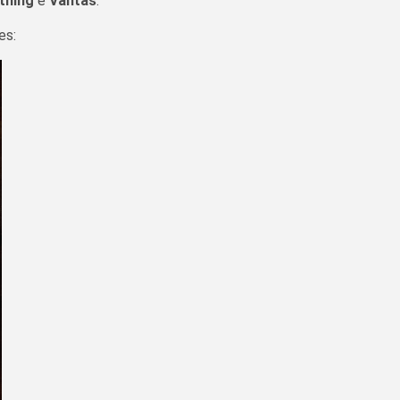
thing
e
Vantas
.
es: