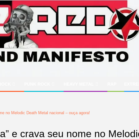
ROCK
PUNK ROCK
HEAVY METAL
RAP
EXTRE
e no Melodic Death Metal nacional – ouça agora!
” e crava seu nome no Melodic