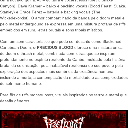
cena nova-iorquina: AJ – guitarra e vocal (Jesus Knevil, Snake
Canyon), Dave Kramer – baixo e backing vocals (Blood Feast, Suaka,
Stanley) e Grace Perez – bateria e backing vocals (The
Wickedexorcist). O amor compartilhado da banda pelo doom metal e
pelo metal underground se expressa em uma mistura profana de riffs
embebidos em rum, letras brutais e sons tribais místicos.
Com um som característico que pode ser descrito como Blackened
Caribbean Doom,
o PRECIOUS BLOOD
oferece uma mistura única
de doom e thrash metal, combinada com letras que se inspiram
profundamente no espírito resiliente do Caribe, moldado pela história
brutal da colonização, pela inabalável resiliência de seu povo e pela
exploração dos aspectos mais sombrios da existência humana,
incluindo a morte, a contemplação da mortalidade e as complexidades
do sofrimento humano.
Para fãs de riffs monstruosos, visuais inspirados no terror e metal que
desafia gêneros.