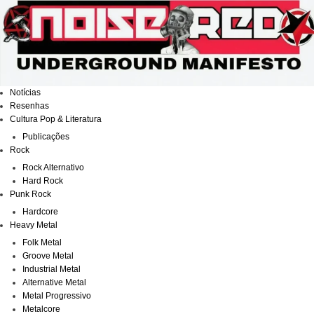
Ir
para
o
conteúdo
Notícias
Resenhas
Cultura Pop & Literatura
Publicações
Rock
Rock Alternativo
Hard Rock
Punk Rock
Hardcore
Heavy Metal
Folk Metal
Groove Metal
Industrial Metal
Alternative Metal
Metal Progressivo
Metalcore