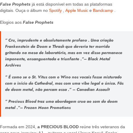
False Prophets
já está disponível em todas as plataformas
digitais. Ouça o álbum no
Spotify
,
Apple Music
e
Bandcamp
.
Elogios aos
False Prophets
”
Cru, imprudente e absolutamente profano
.
Uma criação
Frankenstein de Doom e Thrash que deveria ter morrido
gritando na mesa de laboratório, mas em vez disso permanece
imponente, ensanguentada e triunfante
.”
– Black Metal
Archives
”
É como se o St. Vitus com o Wino nos vocais fosse misturado
com o início do Cathedral, mas com uma vibe legal e única. Fãs
de doom metal, não percam essa
.”
– Canadian Assault
”
Precious Blood traz uma abordagem crua ao som do doom
metal
.”
– Frozen Moon Promotions
Formada em 2024,
a PRECIOUS BLOOD
reúne três veteranos da