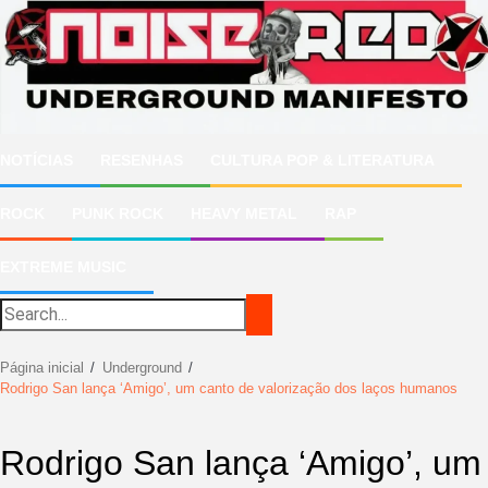
Ir
para
o
conteúdo
NOTÍCIAS
RESENHAS
CULTURA POP & LITERATURA
ROCK
PUNK ROCK
HEAVY METAL
RAP
EXTREME MUSIC
Página inicial
Underground
Rodrigo San lança ‘Amigo’, um canto de valorização dos laços humanos
Rodrigo San lança ‘Amigo’, um