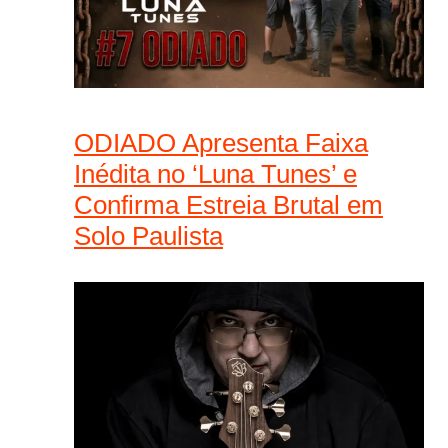
ODIADO Apresenta Faixa
Inédita no ‘Luna Tunes’ e
Confirma Estreia Brutal em
Solo Paulista