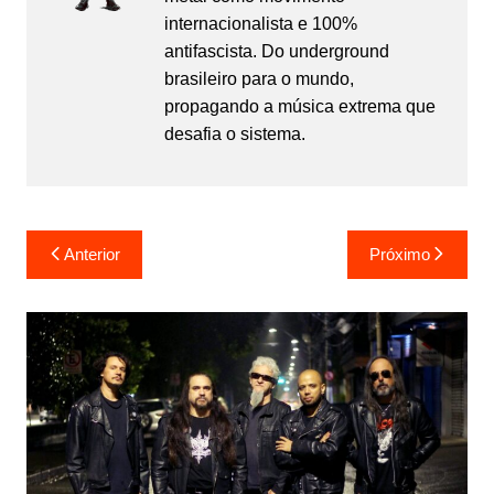
internacionalista e 100%
antifascista. Do underground
brasileiro para o mundo,
propagando a música extrema que
desafia o sistema.
Navegação
Anterior
Próximo
de
Post