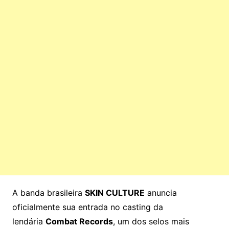
A banda brasileira
SKIN CULTURE
anuncia
oficialmente sua entrada no casting da
lendária
Combat Records
, um dos selos mais