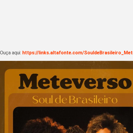
Ouça aqui:
https://links.altafonte.com/SouldeBrasileiro_Me