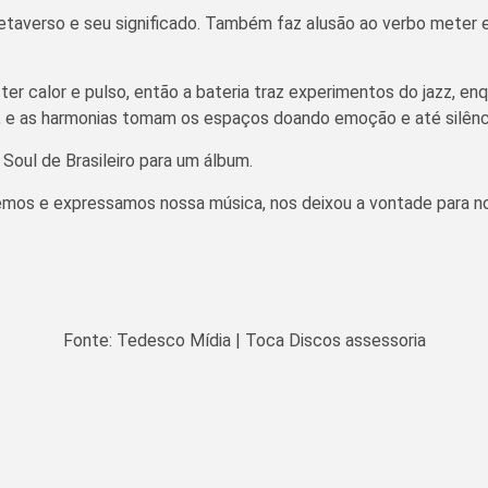
 Metaverso e seu significado. Também faz alusão ao verbo mete
r calor e pulso, então a bateria traz experimentos do jazz, en
es, e as harmonias tomam os espaços doando emoção e até silên
oul de Brasileiro para um álbum.
os e expressamos nossa música, nos deixou a vontade para no
Fonte: Tedesco Mídia | Toca Discos assessoria