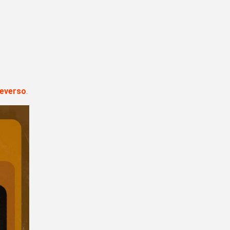
teverso
.