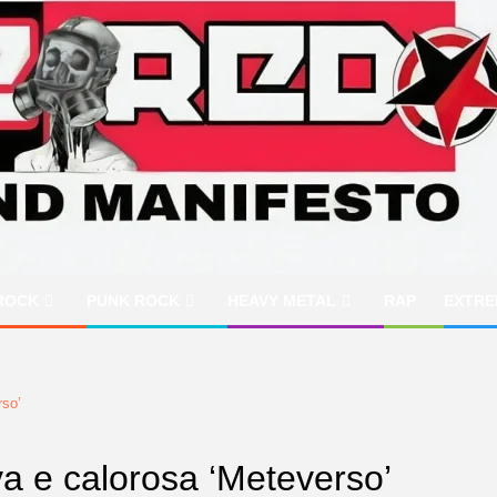
ROCK
PUNK ROCK
HEAVY METAL
RAP
EXTRE
rso’
iva e calorosa ‘Meteverso’