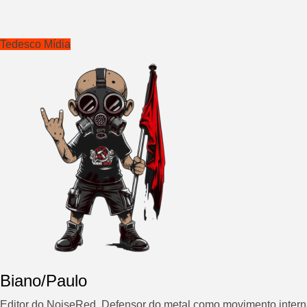
Tedesco Mídia
Biano/Paulo
Editor do NoiseRed. Defensor do metal como movimento interna