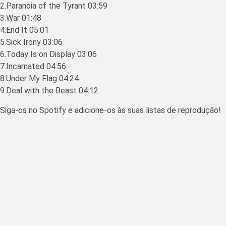
2.Paranoia of the Tyrant 03:59
3.War 01:48
4.End It 05:01
5.Sick Irony 03:06
6.Today Is on Display 03:06
7.Incarnated 04:56
8.Under My Flag 04:24
9.Deal with the Beast 04:12
Siga-os no Spotify e adicione-os às suas listas de reprodução!