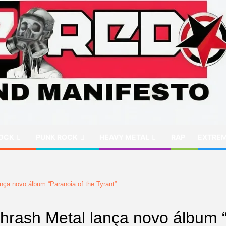
OCK
PUNK ROCK
HEAVY METAL
RAP
EXTREM
ança novo álbum “Paranoia of the Tyrant”
Thrash Metal lança novo álbum “