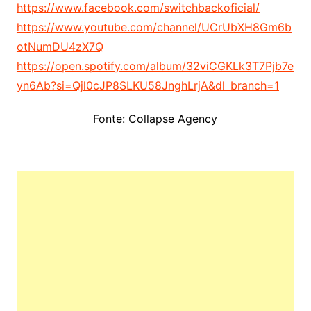
https://www.facebook.com/switchbackoficial/
https://www.youtube.com/channel/UCrUbXH8Gm6b
otNumDU4zX7Q
https://open.spotify.com/album/32viCGKLk3T7Pjb7e
yn6Ab?si=Qjl0cJP8SLKU58JnghLrjA&dl_branch=1
Fonte: Collapse Agency