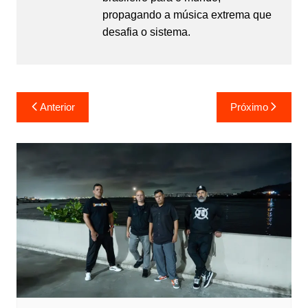
propagando a música extrema que
desafia o sistema.
Navegação
Anterior
Próximo
de
Post